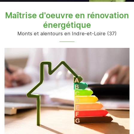
Maîtrise d'oeuvre en rénovation
énergétique
En cochant cette case, vous consentez à recevoir nos propositions
commerciales à l'adresse email indiqué ci-dessus. Vous pouvez vous
Monts et alentours en Indre-et-Loire (37)
désinscrire à tout moment en utilisant
le formulaire de désinscription
.
Inscription