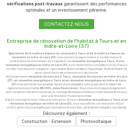
vérifications post-travaux
garantissent des performances
optimales et un investissement pérenne.
CONTACTEZ-NOUS
Entreprise de rénovation de l'habitat à Tours et en
Indre-et-Loire (37)
Spécialiste de la maîtrise d’œuvre en rénovation à Tours et de la maîtrise d’œuvre en
rénovation en Indre-et-Loire (37)
, nous vous accompagnons dans la transformation et
l'amélioration de votre habitat. Qu'il s'agisse d'une
rénovation énergétique à Tours, d'une
rénovation énergétique en Indre-et-Loire (37)
, d’une réhabilitation complète ou d’une mise aux
normes, nous assurons une gestion rigoureuse et personnalisée à chaque étape : étude de faisabilité,
plans, coordination des artisans et suivi de chantier.
Notre expertise en
rénovation de maisons à Tours, rénovation de maisons en Indre-et-Loire
(37), en rénovation énergétique à Tours et en rénovation énergétique en Indre-et-Loire
(37)
nous permet de vous proposer des solutions adaptées à votre projet, dans le respect des
réglementations actuelles
(RE2025, aides financières)
. Nous vous accompagnons également
dans vos démarches administratives, du montage des dossiers d’aides aux autorisations de travaux,
pour une rénovation fluide et sans stress.
Grâce à notre approche sur mesure et notre savoir-faire en
rénovation énergétique à Tours et en
rénovation énergétique en Indre-et-Loire (37)
, nous vous offrons une rénovation alliant
confort, performance énergétique et valorisation de votre bien, parfaitement adaptée à vos attentes.
Découvrez également :
Construction - Extension
Photovoltaique