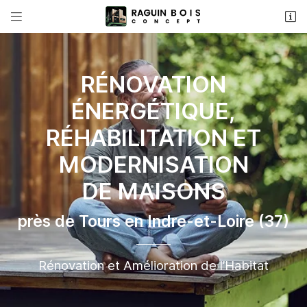


313 rue de l ingénieur
37260 MONTS
09 61 25 29 10
RÉNOVATION
ÉNERGÉTIQUE,
RÉHABILITATION ET
MODERNISATION
DE MAISONS
Adresse email de réception

près de Tours en Indre-et-Loire (37)
Recopier le code ci-contre

Rénovation et Amélioration de l’Habitat
Rafraîchir le captcha
