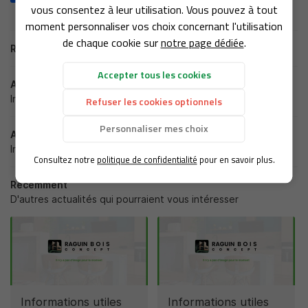
RÉNOVATION
vous consentez à leur utilisation. Vous pouvez à tout
09 61 25 29 1
moment personnaliser vos choix concernant l'utilisation
OTOVOLTAIQUE
de chaque cookie sur
notre page dédiée
.
Retour aux actualités
Accepter tous les cookies
EN IMAGES
Actualité précédente
Informations utiles
Refuser les cookies optionnels
AVIS
Restez infor
Personnaliser mes choix
Actualité suivante
ACTUALITÉS
Inscription Newsle
Informations utiles
Consultez notre
politique de confidentialité
pour en savoir plus.
CONTACT
Récemment
D'autres actualités qui pourraient vous intéresser
Informations utiles
Informations utiles