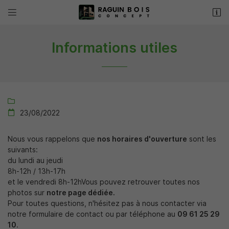


313 rue de l ingénieur
37260 MONTS
Informations utiles
09 61 25 29 10

23/08/2022

Nous vous rappelons que
nos horaires d'ouverture
sont les
suivants:
Adresse email de réception

du lundi au jeudi
8h-12h / 13h-17h
et le vendredi 8h-12hVous pouvez retrouver toutes nos
Recopier le code ci-contre

photos sur
notre page dédiée.
Pour toutes questions, n'hésitez pas à nous contacter via
Rafraîchir le captcha

notre formulaire de contact ou par téléphone au
09 61 25 29
10
.